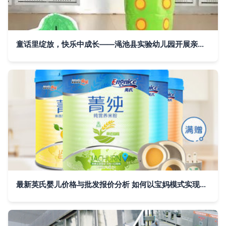
童话里绽放，快乐中成长——渑池县实验幼儿园开展亲子绘本讲读比赛
最新英氏婴儿价格与批发报价分析 如何以宝妈模式实现亲子资产的深度布局