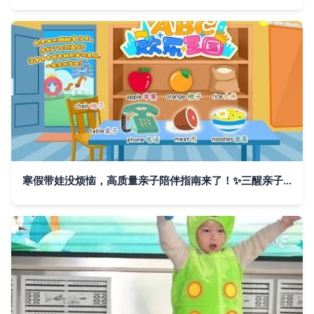
寒假带娃没烦恼，高质量亲子陪伴指南来了！✨三醒亲子成长