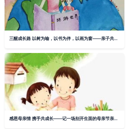
三醒成长路 以树为喻，以书为伴，以画为窗——亲子共读与艺术启迪下的生命画卷
感恩母亲情 携手共成长——记一场别开生面的母亲节亲子读书会