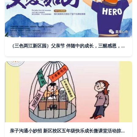
（三色两江新区园）父亲节 伴随中的成长，三醒感恩，育儿满爱心的亲子推燃剪影
亲子沟通小妙招 新区校区五年级快乐成长微课堂活动掠影，三醒亲子成长同行