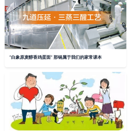
“白象原麦醇香鸡蛋面” 那锅属于我们的家常课本