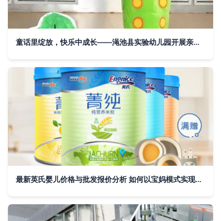
童话里绽放，快乐中成长——渑池县实验幼儿园开展亲子绘本讲读比赛
最新英氏婴儿价格与批发报价分析 如何以宝妈模式实现亲子资产的深度布局