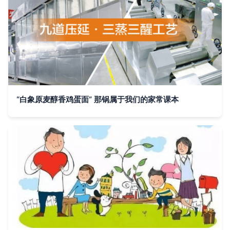
“白象原麦醇香鸡蛋面” 那锅属于我们的家常课本