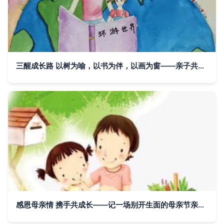
三醒成长路 以树为喻，以书为伴，以画为窗——亲子共读与艺术启迪下的生命画卷
感恩母亲情 携手共成长——记一场别开生面的母亲节亲子读书会