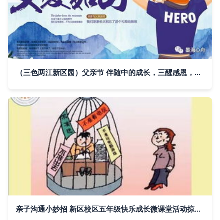
（三色两江新区园）父亲节 伴随中的成长，三醒感恩，育儿满爱心的亲子推燃剪影
亲子沟通小妙招 新区校区五年级快乐成长微课堂活动掠影，三醒亲子成长同行