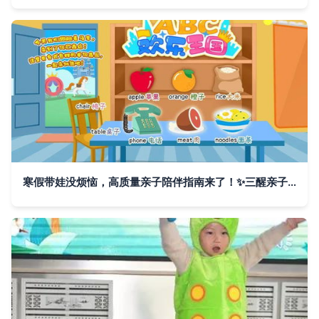
寒假带娃没烦恼，高质量亲子陪伴指南来了！✨三醒亲子成长